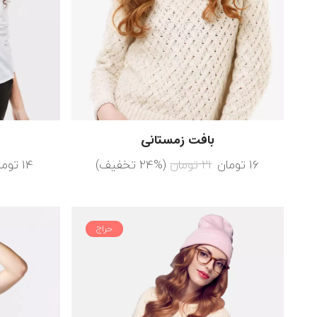
بافت زمستانی
16
تومان
21
تومان
(24% تخفیف)
14
توما
حراج