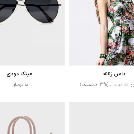
دامن زنانه
عینک دودی
ن
15
تومان
(13% تخفیف)
5
تومان