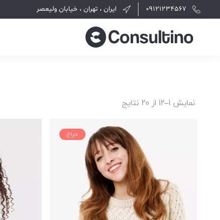
09121234567
ایران ، تهران ، خیابان ولیعصر
نمایش 1–12 از 20 نتایج
حراج