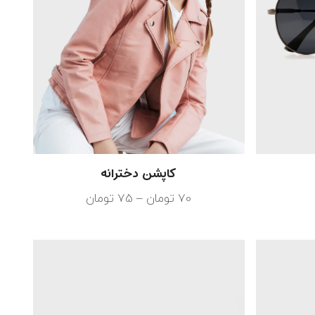
کاپشن دخترانه
70
تومان
–
75
تومان