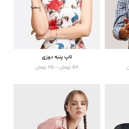
تاپ پنبه دوزی
ن
57
تومان
–
65
تومان