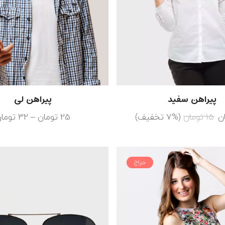
پیراهن سفید
پیراهن لی
ن
15
تومان
(7% تخفیف)
25
تومان
–
32
توما
حراج