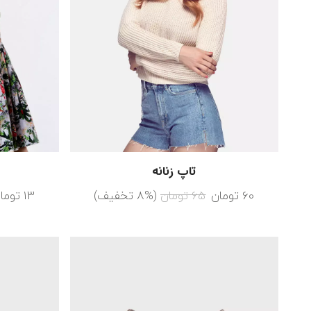
تاپ زنانه
60
تومان
65
تومان
(8% تخفیف)
13
توما