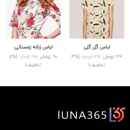
لباس گل گلی
لباس زنانه زمستانی
34
تومان
35
تومان
(3%
90
تومان
95
تومان
(5%
تخفیف)
تخفیف)