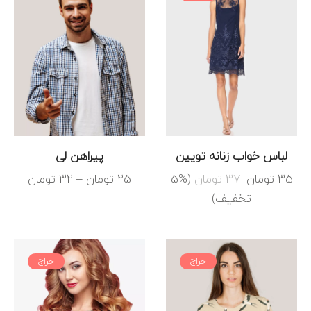
لباس خواب زنانه تویین
پیراهن لی
35
تومان
37
تومان
(5%
25
تومان
–
32
تومان
تخفیف)
حراج
حراج