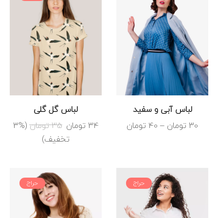
لباس آبی و سفید
لباس گل گلی
30
تومان
–
40
تومان
34
تومان
35
تومان
(3%
تخفیف)
حراج
حراج