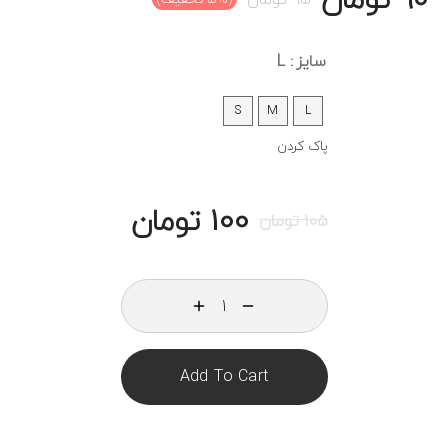
سایز
: L
S
M
L
پاک کردن
100
تومان
105
تومان
Add To Cart