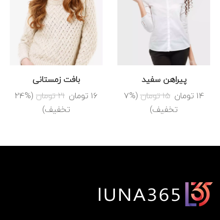
پیراهن سفید
بافت زمستانی
14
تومان
15
تومان
(7%
16
تومان
21
تومان
(24%
تخفیف)
تخفیف)