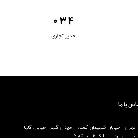
–
2
3
0
3
4
مدیر تجاری
اس با ما
تهران - خیابان شهیدان گمنام - میدان گلها - خیابان گلها -
خیابان مرداد - پلاک 2 - طبقه 2