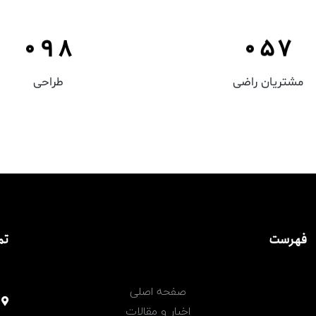
–
8
7
–
4
6
0
9
8
0
5
7
مشتریان راضی
طراحی
فهرست
تم
صفحه اصلی
اخبار و مقالات