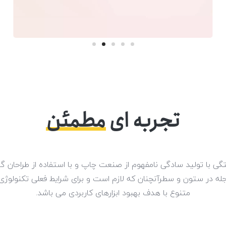
–
0
–
1
0
–
2
1
0
3
2
–
1
تجربه ای
مطمئن
4
3
0
2
5
4
1
3
ی با تولید سادگی نامفهوم از صنعت چاپ و با استفاده از طراحان گ
جله در ستون و سطرآنچنان که لازم است و برای شرایط فعلی تکنولوژی م
6
5
2
4
متنوع با هدف بهبود ابزارهای کاربردی می باشد.
7
6
3
5