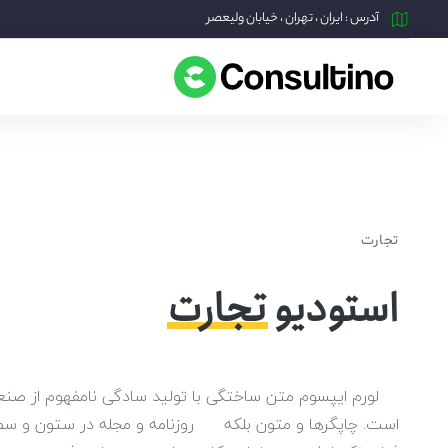
آدرس : ایران ، تهران ، خیابان ولیعصر
تجارت
استودیو
تجارت
لورم ایپسوم متن ساختگی با تولید سادگی نامفهوم از صنعت 
است. چاپگرها و متون بلکه روزنامه و مجله در ستون و سطرآ