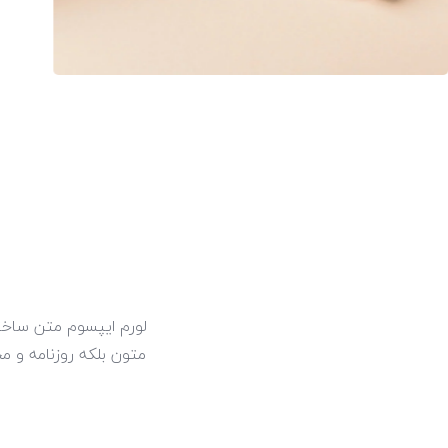
–
0
1
2
3
4
–
5
لورم ایپسوم متن ساختگ
متون بلکه روزنامه و م
0
6
1
7