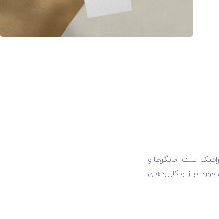
–
–
0
رافیک است. چاپگرها و
ورد نیاز و کاربردهای
0
1
1
2