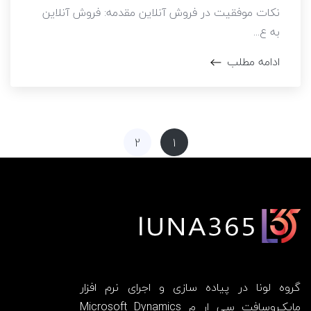
نکات موفقیت در فروش آنلاین مقدمه: فروش آنلاین
به ع...
ادامه مطلب
2
1
گروه لونا در پیاده سازی و اجرای نرم افزار
مایکـروسافت سی ار م Microsoft Dynamics