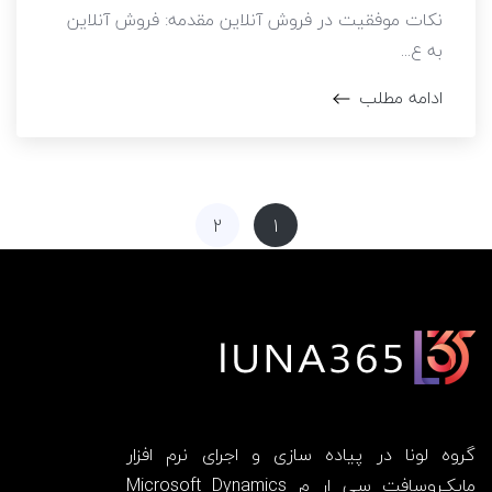
نکات موفقیت در فروش آنلاین مقدمه: فروش آنلاین
به ع...
ادامه مطلب
2
1
گروه لونا در پیاده سازی و اجرای نرم افزار
مایکـروسافت سی ار م Microsoft Dynamics