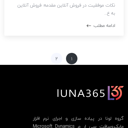
نکات موفقیت در فروش آنلاین مقدمه: فروش آنلاین
به ع...
ادامه مطلب
2
1
گروه لونا در پیاده سازی و اجرای نرم افزار
مایکـروسافت سی ار م Microsoft Dynamics