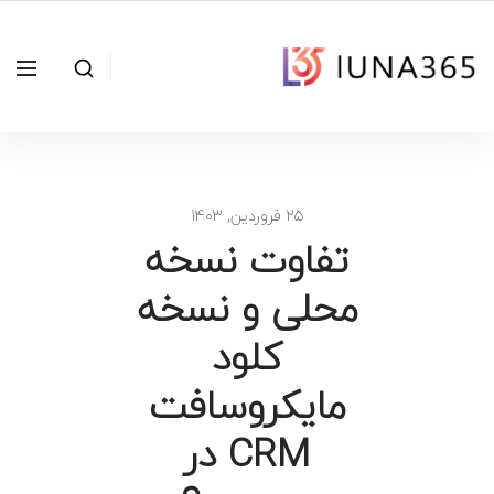
25 فروردین, 1403
تفاوت نسخه
محلی و نسخه
کلود
مایکروسافت
CRM در