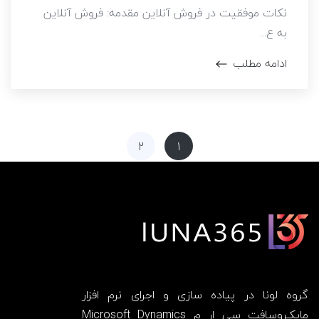
نکات موفقیت در فروش آنلاین مقدمه: فروش آنلاین
به ع...
ادامه مطلب
2
1
گروه لونا در پیاده سازی و اجرای نرم افزار
مایکـروسافت سی ار م Microsoft Dynamics