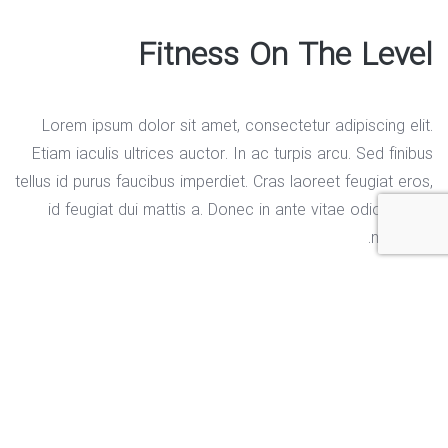
Fitness On The Level
Lorem ipsum dolor sit amet, consectetur adipiscing elit.
Etiam iaculis ultrices auctor. In ac turpis arcu. Sed finibus
tellus id purus faucibus imperdiet. Cras laoreet feugiat eros,
id feugiat dui mattis a. Donec in ante vitae odio blandit
maximus.
Duis at faucibus sapien, eget fermentum arcu. Sed
condimentum, est id tristique vulputate, lorem cras laoreet
feugiat eros, id feugiat
Role
Client