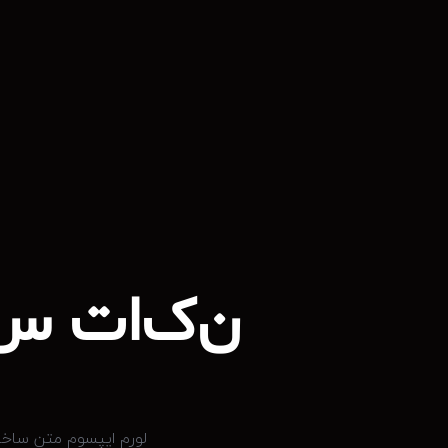
ن
ک
ا
ت
س
لورم ایپسوم متن ساختگ