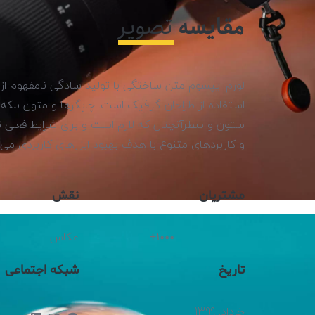
مقایسه
تصویر
لورم ایپسوم متن ساختگی با تولید سادگی نامفهوم ا
استفاده از طراحان گرافیک است. چاپگرها و متون بلکه ر
ستون و سطرآنچنان که لازم است و برای شرایط فعلی تک
و کاربردهای متنوع با هدف بهبود ابزارهای کاربردی می 
مشتریان
نقش
عکاس
+
1000
تاریخ
شبکه اجتماعی
خرداد, 1399